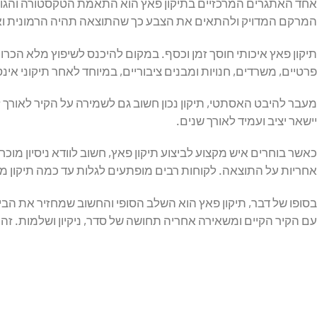
אחד האתגרים המרכזיים בתיקון פאץ הוא התאמת הטקסטורה והגוון. 
המרקם המדויק ולהתאים את הצבע כך שהתוצאה תהיה הרמונית ואחי
תיקון פאץ איכותי חוסך זמן וכסף. במקום להיכנס לשיפוץ מלא הכרוך
פרטיים, משרדים, חנויות ומבנים ציבוריים, במיוחד לאחר תיקוני אינ
מעבר להיבט האסתטי, תיקון נכון חשוב גם לשמירה על הקיר לאורך
יישאר יציב ועמיד לאורך שנים.
כאשר בוחרים איש מקצוע לביצוע תיקון פאץ, חשוב לוודא ניסיון מוכ
אחריות על התוצאה. לקוחות רבים מופתעים לגלות עד כמה תיקון מד
בסופו של דבר, תיקון פאץ הוא השלב הסופי והחשוב שמחזיר את ה
עם הקיר הקיים ומשאירה אחריה תחושה של סדר, ניקיון ושלמות. זהו