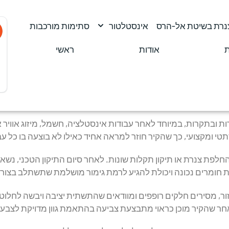
צנרת בשיטת אל-הרס
אינסטלטור
סתימות מורכבות
ת
אודות
ראשי
ירות ובתקרות, במיוחד לאחר עבודות אינסטלציה, חשמל, מיזוג אוויר
י ומקצועי, כך שהקיר חוזר למראה אחיד כאילו לא בוצעה בו כל עב
חלפת צנרת או תיקון תקלות שונות. לאחר סיום התיקון הטכני, נשאר
 חומרים נכונה ויכולת להגיע לרמת גימור מושלמת שתשתלב בצורה
 מסירים חלקים רופפים ומוודאים שהתשתית יציבה ויבשה לחלוטין.
חר שהקיר מוכן כראוי מתבצעת צביעה בהתאמת גוון מדויקת לצבע הק