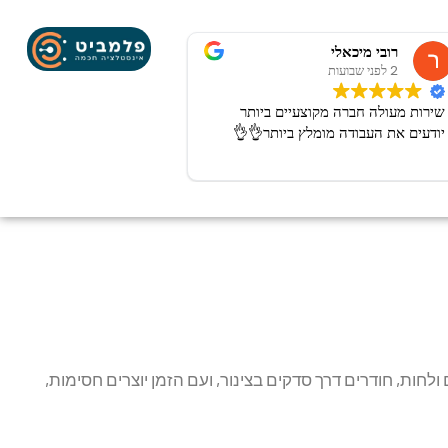
רובי מיכאלי
Betty Smith
7 לפני חודשים
2 לפני שבועות
Great
שירות מעולה חברה מקוצעיים ביותר
יודעים את העבודה מומלץ ביותר👌👌
חות, חודרים דרך סדקים בצינור, ועם הזמן יוצרים חסימות,